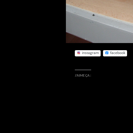
instagram
facebook
J’AIME ÇA :